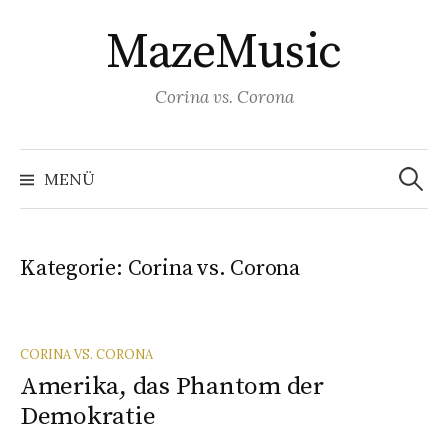
S
MazeMusic
p
r
i
Corina vs. Corona
n
g
S
u
e
MENÜ
c
z
h
e
u
n
a
m
c
Kategorie: Corina vs. Corona
h
I
:
n
h
CORINA VS. CORONA
a
Amerika, das Phantom der
l
Demokratie
t