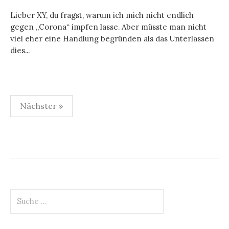
Lieber XY, du fragst, warum ich mich nicht endlich
gegen „Corona“ impfen lasse. Aber müsste man nicht
viel eher eine Handlung begründen als das Unterlassen
dies...
Nächster »
B
e
i
t
S
r
u
a
c
h