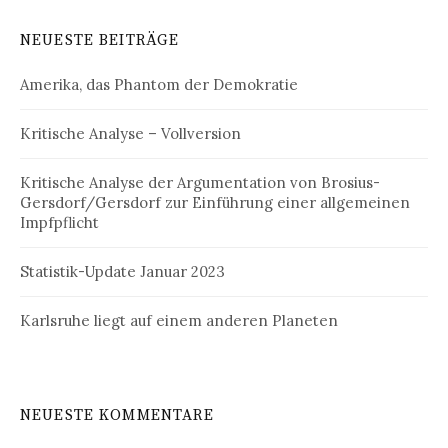
g
e
NEUESTE BEITRÄGE
n
s
a
-
Amerika, das Phantom der Demokratie
c
h
N
:
Kritische Analyse – Vollversion
a
Kritische Analyse der Argumentation von Brosius-
v
Gersdorf/Gersdorf zur Einführung einer allgemeinen
i
Impfpflicht
g
Statistik-Update Januar 2023
a
Karlsruhe liegt auf einem anderen Planeten
t
i
o
NEUESTE KOMMENTARE
n