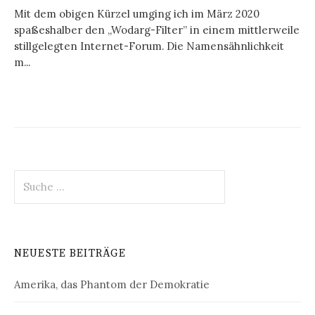
Mit dem obigen Kürzel umging ich im März 2020
spaßeshalber den „Wodarg-Filter” in einem mittlerweile
stillgelegten Internet-Forum. Die Namensähnlichkeit
m...
S
u
c
h
e
NEUESTE BEITRÄGE
n
a
Amerika, das Phantom der Demokratie
c
h