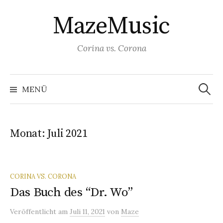
S
MazeMusic
p
r
i
Corina vs. Corona
n
g
S
u
e
MENÜ
c
z
h
e
u
n
a
m
c
Monat: Juli 2021
h
I
:
n
h
CORINA VS. CORONA
a
Das Buch des “Dr. Wo”
l
t
Veröffentlicht
am
Juli 11, 2021
von
Maze