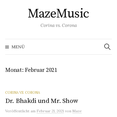
S
MazeMusic
p
r
i
Corina vs. Corona
n
g
S
u
e
MENÜ
c
z
h
e
u
n
a
m
c
Monat: Februar 2021
h
I
:
n
h
CORINA VS. CORONA
a
Dr. Bhakdi und Mr. Show
l
t
Veröffentlicht
am
Februar 21, 2021
von
Maze