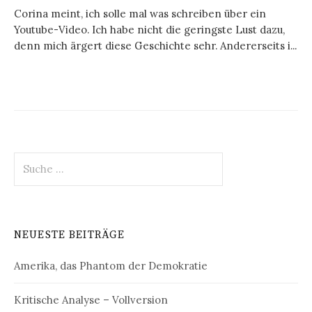
Corina meint, ich solle mal was schreiben über ein
Youtube-Video. Ich habe nicht die geringste Lust dazu,
denn mich ärgert diese Geschichte sehr. Andererseits i...
S
u
c
h
e
NEUESTE BEITRÄGE
n
a
Amerika, das Phantom der Demokratie
c
h
:
Kritische Analyse – Vollversion