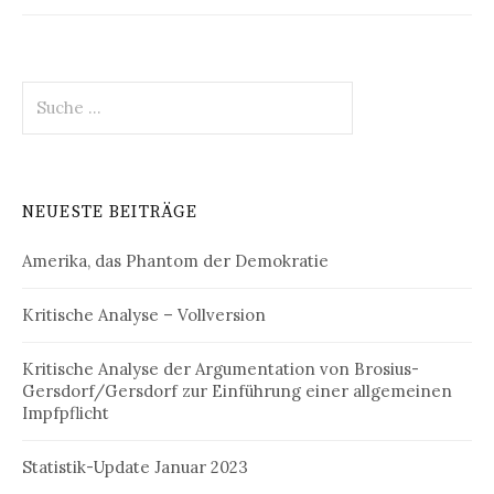
a
g
S
s
u
-
c
h
N
e
a
NEUESTE BEITRÄGE
n
a
v
Amerika, das Phantom der Demokratie
c
h
i
:
Kritische Analyse – Vollversion
g
a
Kritische Analyse der Argumentation von Brosius-
Gersdorf/Gersdorf zur Einführung einer allgemeinen
t
Impfpflicht
i
Statistik-Update Januar 2023
o