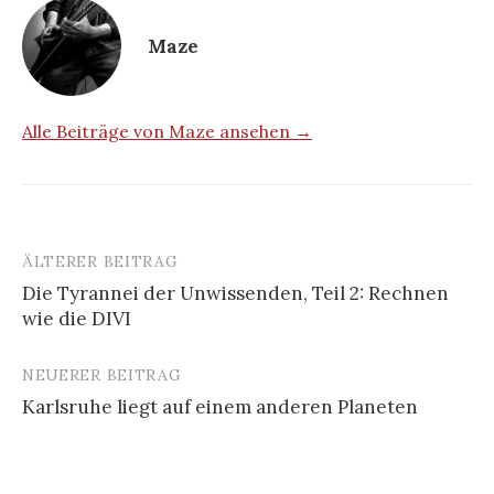
Maze
Alle Beiträge von Maze ansehen →
ÄLTERER BEITRAG
Die Tyrannei der Unwissenden, Teil 2: Rechnen
wie die DIVI
B
e
NEUERER BEITRAG
i
Karlsruhe liegt auf einem anderen Planeten
t
r