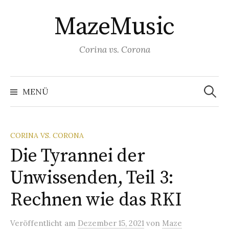
S
MazeMusic
p
r
i
Corina vs. Corona
n
g
S
u
e
MENÜ
c
z
h
e
u
n
a
m
c
CORINA VS. CORONA
h
I
:
Die Tyrannei der
n
h
Unwissenden, Teil 3:
a
Rechnen wie das RKI
l
t
Veröffentlicht
am
Dezember 15, 2021
von
Maze