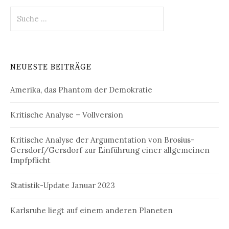
g
S
u
s
c
-
h
e
N
NEUESTE BEITRÄGE
n
a
a
Amerika, das Phantom der Demokratie
c
v
h
:
i
Kritische Analyse – Vollversion
g
Kritische Analyse der Argumentation von Brosius-
Gersdorf/Gersdorf zur Einführung einer allgemeinen
a
Impfpflicht
t
Statistik-Update Januar 2023
i
o
Karlsruhe liegt auf einem anderen Planeten
n