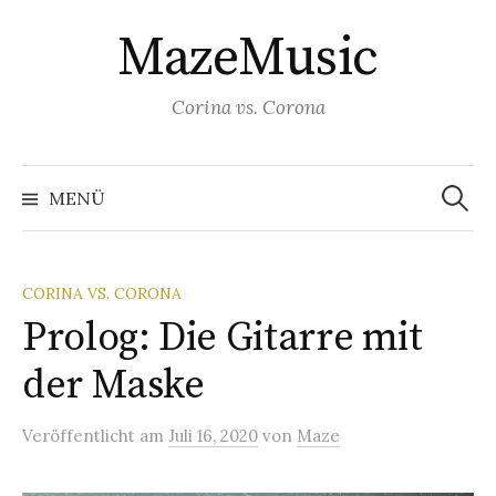
S
MazeMusic
p
r
i
Corina vs. Corona
n
g
S
u
e
MENÜ
c
z
h
e
u
n
a
m
c
CORINA VS. CORONA
h
I
:
Prolog: Die Gitarre mit
n
h
der Maske
a
l
Veröffentlicht
am
Juli 16, 2020
von
Maze
t