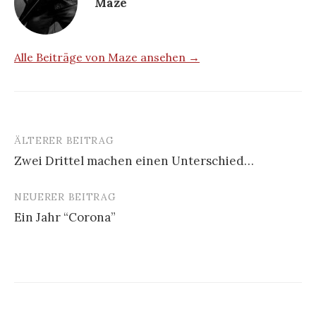
Maze
Alle Beiträge von Maze ansehen →
ÄLTERER BEITRAG
Zwei Drittel machen einen Unterschied…
B
NEUERER BEITRAG
e
Ein Jahr “Corona”
i
t
r
a